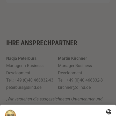
IHRE ANSPRECHPARTNER
Nadja Peterburs
Martin Kirchner
Managerin Business
Manager Business
Development
Development
Tel.: +49 (0)40 468832-43
Tel.: +49 (0)40 468832-31
peterburs@diind.de
kirchner@diind.de
„Wir verstehen die ausgezeichneten Unternehmer und
unsere Siegelkunden als Business-Community, die wir auf
vielen unterschiedlichen Ebenen begleiten und