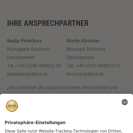
IHRE ANSPRECHPARTNER
Nadja Peterburs
Martin Kirchner
Managerin Business
Manager Business
Development
Development
Tel.: +49 (0)40 468832-43
Tel.: +49 (0)40 468832-31
peterburs@diind.de
kirchner@diind.de
„Wir verstehen die ausgezeichneten Unternehmer und
unsere Siegelkunden als Business-Community, die wir auf
vielen unterschiedlichen Ebenen begleiten und
unterstützen wollen. Wie dürfen wir Ihnen helfen?
Schreiben Sie uns gern.“